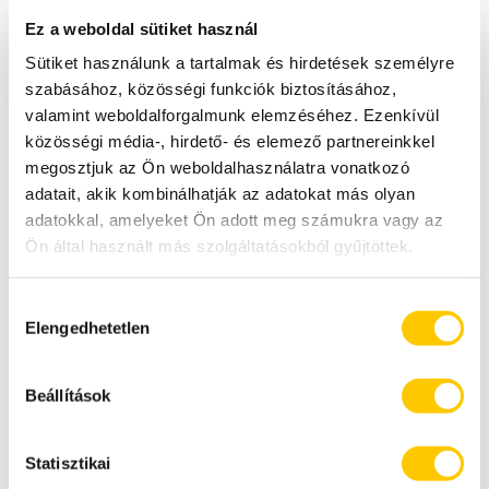
Ez a weboldal sütiket használ
Sütiket használunk a tartalmak és hirdetések személyre
szabásához, közösségi funkciók biztosításához,
valamint weboldalforgalmunk elemzéséhez. Ezenkívül
közösségi média-, hirdető- és elemező partnereinkkel
Hengerkefék mérete
A kefék
1×150 mm
fordulatszáma 933
megosztjuk az Ön weboldalhasználatra vonatkozó
1×280 mm
ford./perc,
adatait, akik kombinálhatják az adatokat más olyan
500 ford./perc
adatokkal, amelyeket Ön adott meg számukra vagy az
Ön által használt más szolgáltatásokból gyűjtöttek.
Részletes információkat talál a
z Adatkezelési
Hozzájárulás
tájékoztatóban
Elengedhetetlen
kiválasztása
ALKALMAZÁSI LEHETŐSÉGEK
Beállítások
Statisztikai