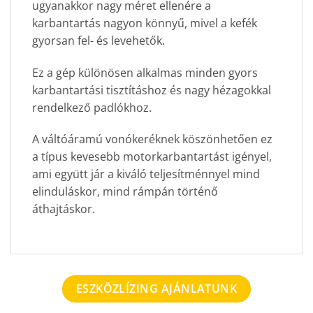
ugyanakkor nagy méret ellenére a
karbantartás nagyon könnyű, mivel a kefék
gyorsan fel- és levehetők.
Ez a gép különösen alkalmas minden gyors
karbantartási tisztításhoz és nagy hézagokkal
rendelkező padlókhoz.
A váltóáramú vonókeréknek köszönhetően ez
a típus kevesebb motorkarbantartást igényel,
ami együtt jár a kiváló teljesítménnyel mind
elinduláskor, mind rámpán történő
áthajtáskor.
ESZKÖZLÍZING AJÁNLATUNK