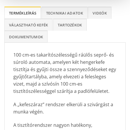
TERMÉKLEÍRÁS
TECHNIKAI ADATOK
VIDEÓK
VÁLASZTHATÓ KEFÉK
TARTOZÉKOK
DOKUMENTUMOK
100 cm-es takarítószélességű ráülős seprő- és
súroló automata, amelyen két hengerkefe
tisztítja és gyűjti össze a szennyeződéseket egy
gyűjtőtartályba, amely elvezeti a felesleges
vizet, majd a szívósín 100 cm-es
tisztítószélességgel szárítja a padlófelületet.
A „kefeszáraz” rendszer elkerüli a szivárgást a
munka végén.
A tisztítórendszer nagyon hatékony,