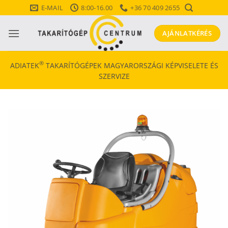
Skip
E-MAIL
8:00-16.00
+36 70 409 2655
to
content
AJÁNLATKÉRÉS
®
ADIATEK
TAKARÍTÓGÉPEK MAGYARORSZÁGI KÉPVISELETE ÉS
SZERVIZE