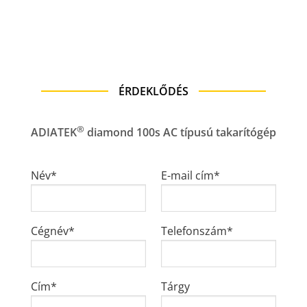
ÉRDEKLŐDÉS
®
ADIATEK
diamond 100s AC típusú takarítógép
Név*
E-mail cím*
Cégnév*
Telefonszám*
Cím*
Tárgy