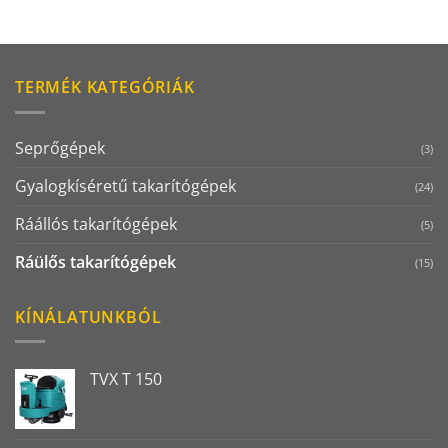
TERMÉK KATEGÓRIÁK
Seprőgépek
(3)
Gyalogkíséretű takarítógépek
(24)
Ráállós takarítógépek
(5)
Ráülős takarítógépek
(15)
KÍNÁLATUNKBÓL
TVX T 150