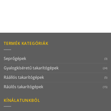
TERMÉK KATEGÓRIÁK
Seprőgépek
(3)
Gyalogkíséretű takarítógépek
(24)
Ráállós takarítógépek
(5)
Ráülős takarítógépek
(15)
KÍNÁLATUNKBÓL