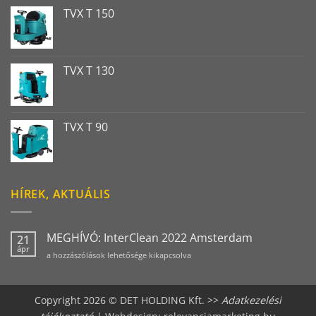
TVX T 150
TVX T 130
TVX T 90
HÍREK, AKTUÁLIS
MEGHÍVÓ: InterClean 2022 Amsterdam
21
ápr
MEGHÍVÓ:
a hozzászólások lehetősége kikapcsolva
InterClean
2022
Amsterdam
Copyright 2026 © DET HOLDING Kft. >>
Adatkezelési
bejegyzéshez