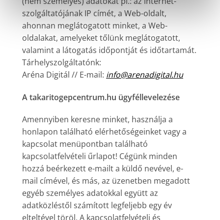
(nem személyes) adatokat pl.: az internet-
szolgáltatójának IP címét, a Web-oldalt,
ahonnan meglátogatott minket, a Web-
oldalakat, amelyeket tőlünk meglátogatott,
valamint a látogatás időpontját és időtartamát.
Tárhelyszolgáltatónk:
Aréna Digitál // E-mail:
info@arenadigital.hu
A takaritogepcentrum.hu ügyféllevelezése
Amennyiben keresne minket, használja a
honlapon található elérhetőségeinket vagy a
kapcsolat menüpontban található
kapcsolatfelvételi űrlapot! Cégünk minden
hozzá beérkezett e-mailt a küldő nevével, e-
mail címével, és más, az üzenetben megadott
egyéb személyes adatokkal együtt az
adatközléstől számított legfeljebb egy év
elteltével töröl. A kapcsolatfelvételi és