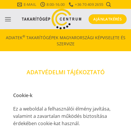
Skip
E-MAIL
8:00-16.00
+36 70 409 2655
to
content
AJÁNLATKÉRÉS
®
ADIATEK
TAKARÍTÓGÉPEK MAGYARORSZÁGI KÉPVISELETE ÉS
SZERVIZE
ADATVÉDELMI TÁJÉKOZTATÓ
Cookie-k
Ez a weboldal a felhasználói élmény javítása,
valamint a zavartalan működés biztosítása
érdekében cookie-kat használ.