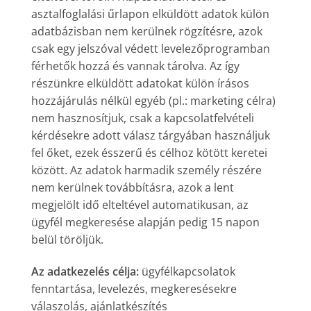
asztalfoglalási űrlapon elküldött adatok külön
adatbázisban nem kerülnek rögzítésre, azok
csak egy jelszóval védett levelezőprogramban
férhetők hozzá és vannak tárolva. Az így
részünkre elküldött adatokat külön írásos
hozzájárulás nélkül egyéb (pl.: marketing célra)
nem hasznosítjuk, csak a kapcsolatfelvételi
kérdésekre adott válasz tárgyában használjuk
fel őket, ezek ésszerű és célhoz kötött keretei
között. Az adatok harmadik személy részére
nem kerülnek továbbításra, azok a lent
megjelölt idő elteltével automatikusan, az
ügyfél megkeresése alapján pedig 15 napon
belül töröljük.
Az adatkezelés célja:
ügyfélkapcsolatok
fenntartása, levelezés, megkeresésekre
válaszolás, ajánlatkészítés