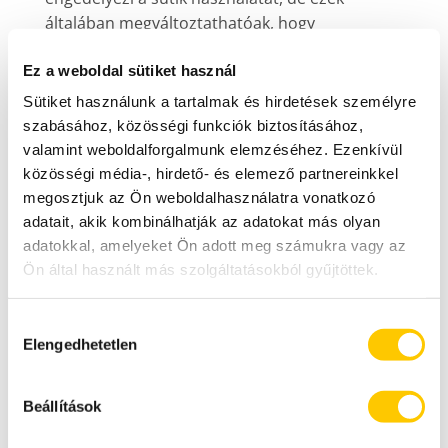
általában megváltoztathatóak, hogy
megakadályozza az automatikus elfogadást és
Ez a weboldal sütiket használ
minden alkalommal felajánlja a választás
lehetőségét, hogy szeretne vagy nem sütiket
Sütiket használunk a tartalmak és hirdetések személyre
engedélyezni.
szabásához, közösségi funkciók biztosításához,
Felhívjuk figyelmét, hogy mivel a sütik célja
valamint weboldalforgalmunk elemzéséhez. Ezenkívül
oldalaink használhatóságának megkönnyítése
közösségi média-, hirdető- és elemező partnereinkkel
vagy lehetővé tétele, a cookie-k alkalmazásának
megosztjuk az Ön weboldalhasználatra vonatkozó
tiltása esetén előfordulhat, hogy felhasználóink
adatait, akik kombinálhatják az adatokat más olyan
adatokkal, amelyeket Ön adott meg számukra vagy az
nem lesznek képesek weboldalunk funkcióinak
Ön által használt más szolgáltatásokból gyűjtöttek.
teljes körű használatára, illetve hogy a
weboldal a tervezettől eltérően fog működni
Részletes információkat talál a
z Adatkezelési
böngészőjében.
Hozzájárulás
tájékoztatóban
Elengedhetetlen
kiválasztása
A legnépszerűbb böngészők sütikkel
kapcsolatos beállításairól az alábbi linkeken
Beállítások
olvashat, ezek segítségével letilthatja
böngészőjében a különböző cookie-k