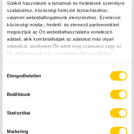
Sütiket használunk a tartalmak és hirdetések személyre
szabásához, közösségi funkciók biztosításához,
Tányérkefék mérete
A kefék
valamint weboldalforgalmunk elemzéséhez. Ezenkívül
4x355mm
fordulatszáma 220
közösségi média-, hirdető- és elemező partnereinkkel
ford./perc
megosztjuk az Ön weboldalhasználatra vonatkozó
adatait, akik kombinálhatják az adatokat más olyan
adatokkal, amelyeket Ön adott meg számukra vagy az
Ön által használt más szolgáltatásokból gyűjtöttek.
Részletes információkat talál a
z Adatkezelési
Hozzájárulás
tájékoztatóban
Elengedhetetlen
kiválasztása
ALKALMAZÁSI LEHETŐSÉGEK
Beállítások
Statisztikai
Marketing