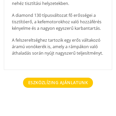
nehéz tisztítási helyzetekben.
A diamond 130 típusváltozat fő erősségei a
tisztítóerő, a kefemotorokhoz való hozzáférés
kényelme és a nagyon egyszerű karbantartás.
A felszereltséghez tartozik egy erős váltakozó
áramú vonókerék is, amely a rámpákon való
áthaladás során nyújt nagyszerű teljesítményt.
ESZKÖZLÍZING AJÁNLATUNK