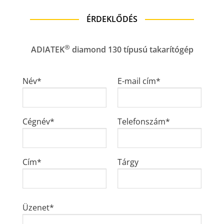
ÉRDEKLŐDÉS
®
ADIATEK
diamond 130 típusú takarítógép
Név*
E-mail cím*
Cégnév*
Telefonszám*
Cím*
Tárgy
Üzenet*