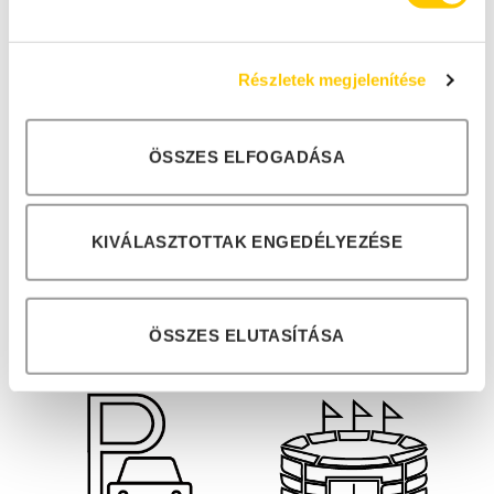
Élelmiszeripar
Gyárak, üzemek
Részletek megjelenítése
ÖSSZES ELFOGADÁSA
KIVÁLASZTOTTAK ENGEDÉLYEZÉSE
Oktatási
Logisztikai
intézmények
központok, raktárak
ÖSSZES ELUTASÍTÁSA