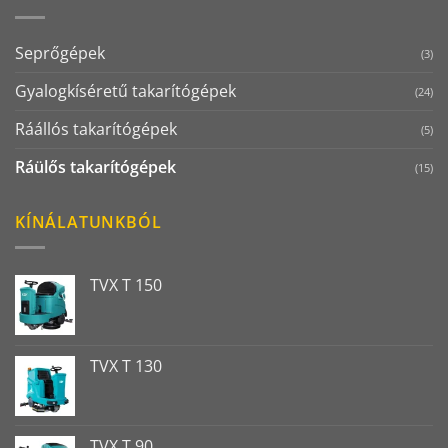
Seprőgépek
(3)
Gyalogkíséretű takarítógépek
(24)
Ráállós takarítógépek
(5)
Ráülős takarítógépek
(15)
KÍNÁLATUNKBÓL
TVX T 150
TVX T 130
TVX T 90