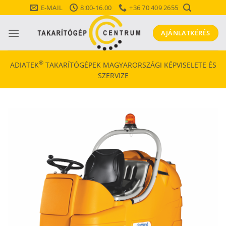
Skip
E-MAIL
8:00-16.00
+36 70 409 2655
to
content
AJÁNLATKÉRÉS
®
ADIATEK
TAKARÍTÓGÉPEK MAGYARORSZÁGI KÉPVISELETE ÉS
SZERVIZE