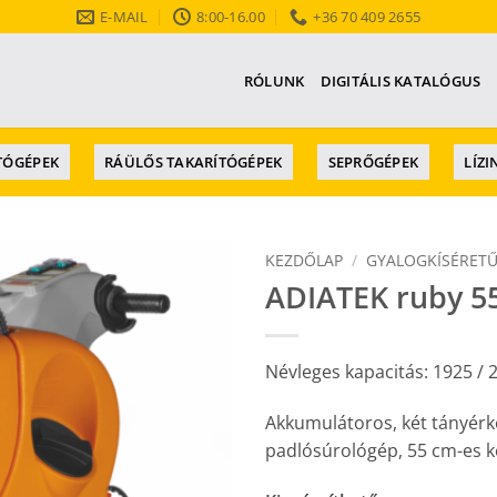
E-MAIL
8:00-16.00
+36 70 409 2655
E
RÓLUNK
DIGITÁLIS KATALÓGUS
TÓGÉPEK
RÁÜLŐS TAKARÍTÓGÉPEK
SEPRŐGÉPEK
LÍZI
KEZDŐLAP
/
GYALOGKÍSÉRETŰ
ADIATEK ruby 55
Névleges kapacitás: 1925 /
Akkumulátoros, két tányérke
padlósúrológép, 55 cm-es ke