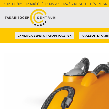
Skip
®
ADIATEK
IPARI TAKARÍTÓGÉPEK MAGYARORSZÁGI KÉPVISELETE ÉS SZERVIZ
to
content
GYALOGKÍSÉRETŰ TAKARÍTÓGÉPEK
RÁÁLLÓS TAKARÍ