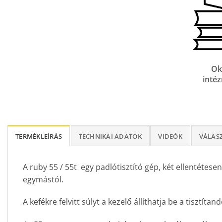
Ok
inté
TERMÉKLEÍRÁS
TECHNIKAI ADATOK
VIDEÓK
VÁLAS
A ruby 55 / 55t egy padlótisztító gép, két ellentétese
egymástól.
A kefékre felvitt súlyt a kezelő állíthatja be a tisztíta