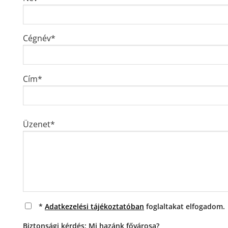
Cégnév*
Cím*
Üzenet*
*
Adatkezelési tájékoztatóban
foglaltakat elfogadom.
Biztonsági kérdés: Mi hazánk fővárosa?