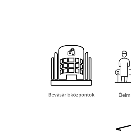
Bevásárlóközpontok
Élelm