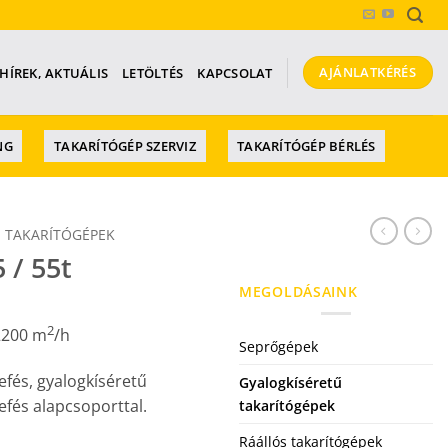
AJÁNLATKÉRÉS
HÍREK, AKTUÁLIS
LETÖLTÉS
KAPCSOLAT
NG
TAKARÍTÓGÉP SZERVIZ
TAKARÍTÓGÉP BÉRLÉS
 TAKARÍTÓGÉPEK
 / 55t
MEGOLDÁSAINK
2
 2200 m
/h
Seprőgépek
fés, gyalogkíséretű
Gyalogkíséretű
fés alapcsoporttal.
takarítógépek
Ráállós takarítógépek