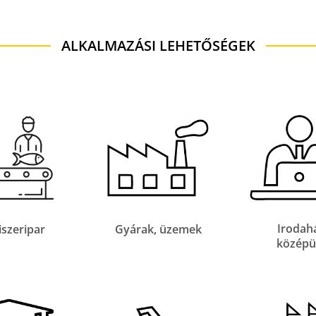
ALKALMAZÁSI LEHETŐSÉGEK
Irodah
iszeripar
Gyárak, üzemek
középü