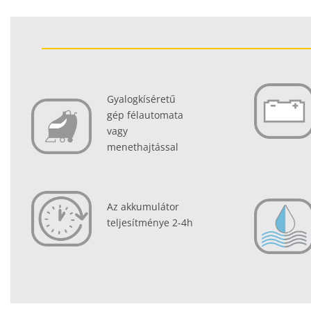
Gyalogkíséretű
gép félautomata
vagy
menethajtássa
l
Az akkumulátor
teljesítménye 2-4h