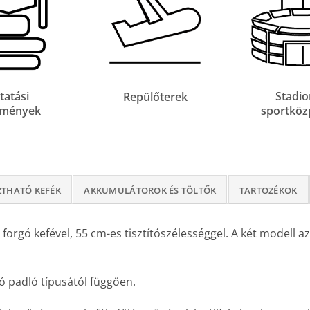
tatási
Stadio
Repülőterek
zmények
sportköz
ZTHATÓ KEFÉK
AKKUMULÁTOROK ÉS TÖLTŐK
TARTOZÉKOK
n forgó kefével, 55 cm-es tisztítószélességgel. A két modell 
ndó padló típusától függően.