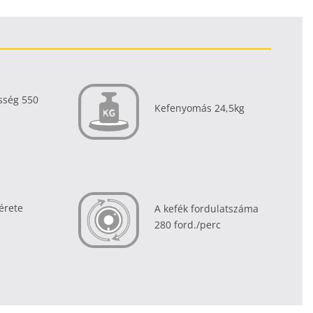
esség 550
Kefenyomás 24,5kg
érete
A kefék fordulatszáma
280 ford./perc