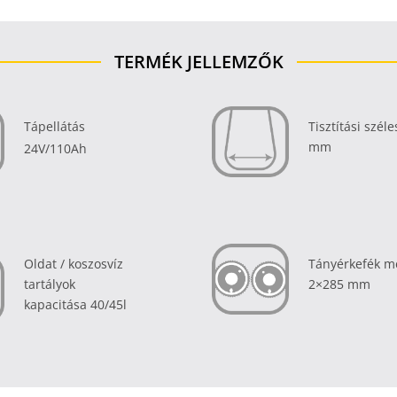
TERMÉK JELLEMZŐK
Tápellátás
Tisztítási szél
mm
24V/110Ah
Oldat / koszosvíz
Tányérkefék m
tartályok
2×285 mm
kapacitása 40/45l