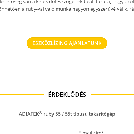
lehetőség van a kefék dőlésszögének beállítására, hogy azok
nhetően a ruby-val való munka nagyon egyszerűvé válik, rá
ESZKÖZLÍZING AJÁNLATUNK
ÉRDEKLŐDÉS
®
ADIATEK
ruby 55 / 55t típusú takarítógép
E-mail cím*