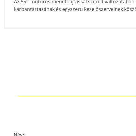
Az 55 t motoros menethajtással szerelt változatában 
karbantartásának és egyszerű kezelőszerveinek köszö
Név*