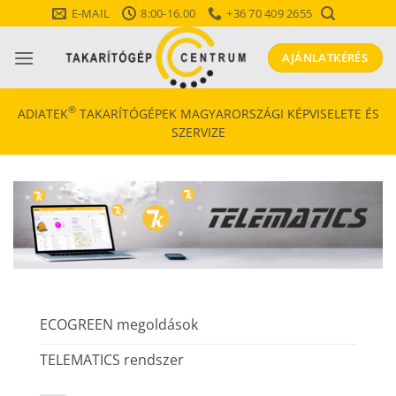
Skip
E-MAIL
8:00-16.00
+36 70 409 2655
to
content
AJÁNLATKÉRÉS
®
ADIATEK
TAKARÍTÓGÉPEK MAGYARORSZÁGI KÉPVISELETE ÉS
SZERVIZE
ECOGREEN megoldások
TELEMATICS rendszer