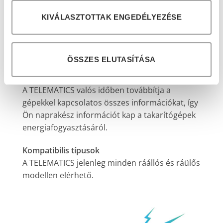
riasztás vagy hiba lép fel.
KIVÁLASZTOTTAK ENGEDÉLYEZÉSE
Az értesítéseket SMS-ben vagy e-mail
szolgáltatáson keresztül lehet fogadni
ÖSSZES ELUTASÍTÁSA
Monitor, amikor csak akarja, a gépek aktuális
fogyasztása
A TELEMATICS valós időben továbbítja a
gépekkel kapcsolatos összes információkat, így
Ön naprakész információt kap a takarítógépek
energiafogyasztásáról.
Kompatibilis típusok
A TELEMATICS jelenleg minden ráállós és ráülős
modellen elérhető.