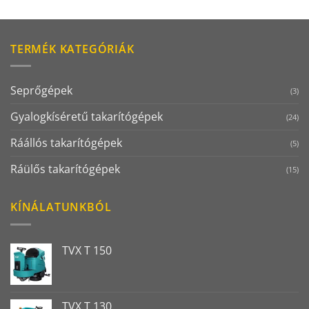
TERMÉK KATEGÓRIÁK
Seprőgépek
(3)
Gyalogkíséretű takarítógépek
(24)
Ráállós takarítógépek
(5)
Ráülős takarítógépek
(15)
KÍNÁLATUNKBÓL
TVX T 150
TVX T 130