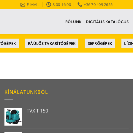
E-MAIL
8:00-16.00
+36 70 409 2655
E
RÓLUNK
DIGITÁLIS KATALÓGUS
TÓGÉPEK
RÁÜLŐS TAKARÍTÓGÉPEK
SEPRŐGÉPEK
LÍZI
KÍNÁLATUNKBÓL
TVX T 150