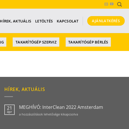
AJÁNLATKÉRÉS
HÍREK, AKTUÁLIS
LETÖLTÉS
KAPCSOLAT
NG
TAKARÍTÓGÉP SZERVIZ
TAKARÍTÓGÉP BÉRLÉS
HÍREK, AKTUÁLIS
MEGHÍVÓ: InterClean 2022 Amsterdam
21
ápr
MEGHÍVÓ:
a hozzászólások lehetősége kikapcsolva
InterClean
2022
Amsterdam