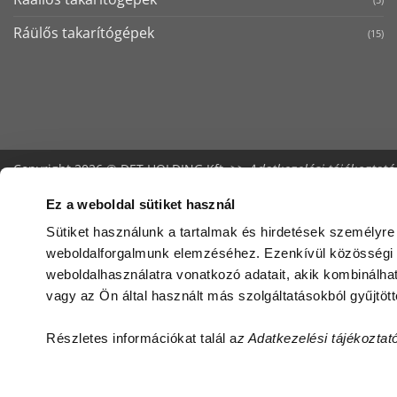
Ráülős takarítógépek
(15)
Copyright 2026 © DET HOLDING Kft. >>
Adatkezelési tájékoztató
Ez a weboldal sütiket használ
Sütiket használunk a tartalmak és hirdetések személyre
weboldalforgalmunk elemzéséhez. Ezenkívül közösségi m
weboldalhasználatra vonatkozó adatait, akik kombinálh
vagy az Ön által használt más szolgáltatásokból gyűjtött
Részletes információkat talál a
z Adatkezelési tájékoztat