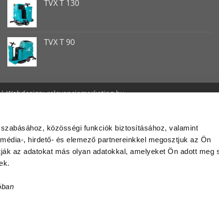
TVX T 130
TVX T 90
| Webdesign:
relevanciamarketing.hu
 szabásához, közösségi funkciók biztosításához, valamint
édia-, hirdető- és elemező partnereinkkel megosztjuk az Ön
atják az adatokat más olyan adatokkal, amelyeket Ön adott meg
ek.
óban