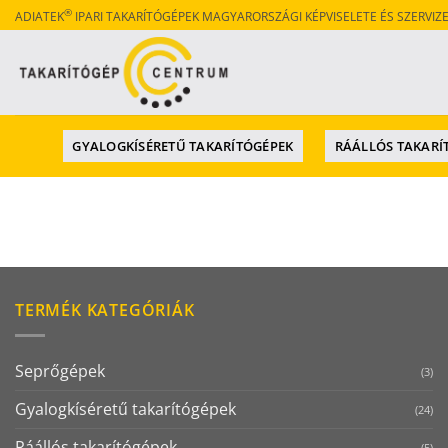
Skip
®
ADIATEK
IPARI TAKARÍTÓGÉPEK MAGYARORSZÁGI KÉPVISELETE ÉS SZERVIZ
to
content
GYALOGKÍSÉRETŰ TAKARÍTÓGÉPEK
RÁÁLLÓS TAKARÍ
TERMÉK KATEGÓRIÁK
Seprőgépek
(3)
Gyalogkíséretű takarítógépek
(24)
Ráállós takarítógépek
(5)